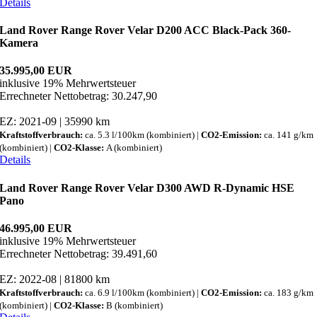
Details
Land Rover Range Rover Velar D200 ACC Black-Pack 360-
Kamera
35.995,00 EUR
inklusive 19% Mehrwertsteuer
Errechneter Nettobetrag: 30.247,90
EZ: 2021-09 | 35990 km
Kraftstoffverbrauch:
ca. 5.3 l/100km (kombiniert) |
CO2-Emission:
ca. 141 g/km
(kombiniert) |
CO2-Klasse:
A (kombiniert)
Details
Land Rover Range Rover Velar D300 AWD R-Dynamic HSE
Pano
46.995,00 EUR
inklusive 19% Mehrwertsteuer
Errechneter Nettobetrag: 39.491,60
EZ: 2022-08 | 81800 km
Kraftstoffverbrauch:
ca. 6.9 l/100km (kombiniert) |
CO2-Emission:
ca. 183 g/km
(kombiniert) |
CO2-Klasse:
B (kombiniert)