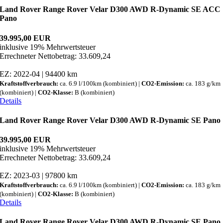
Land Rover Range Rover Velar D300 AWD R-Dynamic SE ACC
Pano
39.995,00 EUR
inklusive 19% Mehrwertsteuer
Errechneter Nettobetrag: 33.609,24
EZ: 2022-04 | 94400 km
Kraftstoffverbrauch:
ca. 6.9 l/100km (kombiniert) |
CO2-Emission:
ca. 183 g/km
(kombiniert) |
CO2-Klasse:
B (kombiniert)
Details
Land Rover Range Rover Velar D300 AWD R-Dynamic SE Pano
39.995,00 EUR
inklusive 19% Mehrwertsteuer
Errechneter Nettobetrag: 33.609,24
EZ: 2023-03 | 97800 km
Kraftstoffverbrauch:
ca. 6.9 l/100km (kombiniert) |
CO2-Emission:
ca. 183 g/km
(kombiniert) |
CO2-Klasse:
B (kombiniert)
Details
Land Rover Range Rover Velar D300 AWD R-Dynamic SE Pano