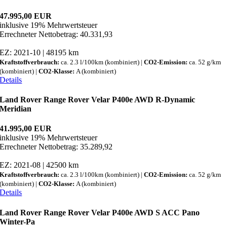
47.995,00 EUR
inklusive 19% Mehrwertsteuer
Errechneter Nettobetrag: 40.331,93
EZ: 2021-10 | 48195 km
Kraftstoffverbrauch:
ca. 2.3 l/100km (kombiniert) |
CO2-Emission:
ca. 52 g/km
(kombiniert) |
CO2-Klasse:
A (kombiniert)
Details
Land Rover Range Rover Velar P400e AWD R-Dynamic
Meridian
41.995,00 EUR
inklusive 19% Mehrwertsteuer
Errechneter Nettobetrag: 35.289,92
EZ: 2021-08 | 42500 km
Kraftstoffverbrauch:
ca. 2.3 l/100km (kombiniert) |
CO2-Emission:
ca. 52 g/km
(kombiniert) |
CO2-Klasse:
A (kombiniert)
Details
Land Rover Range Rover Velar P400e AWD S ACC Pano
Winter-Pa