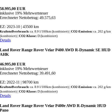
58.995,00 EUR
inklusive 19% Mehrwertsteuer
Errechneter Nettobetrag: 49.575,63
EZ: 2023-10 | 43500 km
Kraftstoffverbrauch:
ca. 8.9 l/100km (kombiniert) |
CO2-Emission:
ca. 202 g/km
(kombiniert) |
CO2-Klasse:
D (kombiniert)
Details
Land Rover Range Rover Velar P400 AWD R-Dynamic SE HUD
AHK
46.995,00 EUR
inklusive 19% Mehrwertsteuer
Errechneter Nettobetrag: 39.491,60
EZ: 2022-11 | 98700 km
Kraftstoffverbrauch:
ca. 8.9 l/100km (kombiniert) |
CO2-Emission:
ca. 202 g/km
(kombiniert) |
CO2-Klasse:
D (kombiniert)
Details
Land Rover Range Rover Velar P400e AWD R-Dynamic HUD
Pano