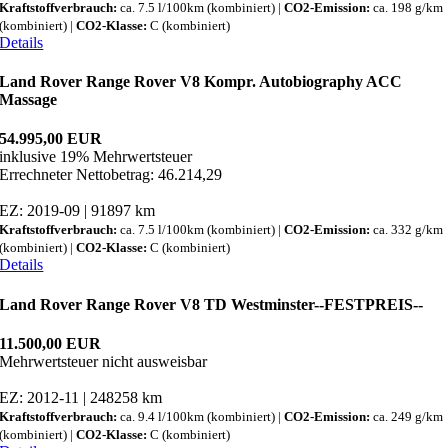
Kraftstoffverbrauch:
ca. 7.5 l/100km (kombiniert) |
CO2-Emission:
ca. 198 g/km
(kombiniert) |
CO2-Klasse:
C (kombiniert)
Details
Land Rover Range Rover V8 Kompr. Autobiography ACC
Massage
54.995,00 EUR
inklusive 19% Mehrwertsteuer
Errechneter Nettobetrag: 46.214,29
EZ: 2019-09 | 91897 km
Kraftstoffverbrauch:
ca. 7.5 l/100km (kombiniert) |
CO2-Emission:
ca. 332 g/km
(kombiniert) |
CO2-Klasse:
C (kombiniert)
Details
Land Rover Range Rover V8 TD Westminster--FESTPREIS--
11.500,00 EUR
Mehrwertsteuer nicht ausweisbar
EZ: 2012-11 | 248258 km
Kraftstoffverbrauch:
ca. 9.4 l/100km (kombiniert) |
CO2-Emission:
ca. 249 g/km
(kombiniert) |
CO2-Klasse:
C (kombiniert)