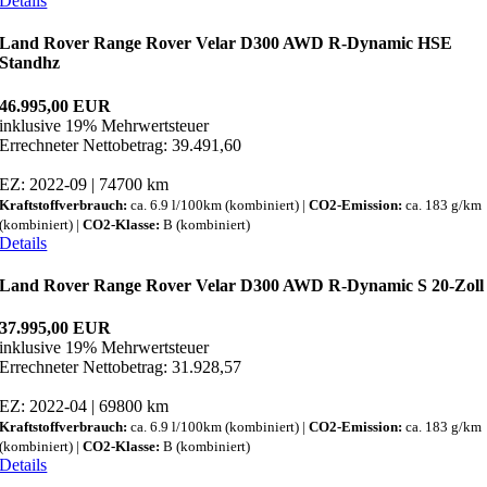
Details
Land Rover Range Rover Velar D300 AWD R-Dynamic HSE
Standhz
46.995,00 EUR
inklusive 19% Mehrwertsteuer
Errechneter Nettobetrag: 39.491,60
EZ: 2022-09 | 74700 km
Kraftstoffverbrauch:
ca. 6.9 l/100km (kombiniert) |
CO2-Emission:
ca. 183 g/km
(kombiniert) |
CO2-Klasse:
B (kombiniert)
Details
Land Rover Range Rover Velar D300 AWD R-Dynamic S 20-Zoll
37.995,00 EUR
inklusive 19% Mehrwertsteuer
Errechneter Nettobetrag: 31.928,57
EZ: 2022-04 | 69800 km
Kraftstoffverbrauch:
ca. 6.9 l/100km (kombiniert) |
CO2-Emission:
ca. 183 g/km
(kombiniert) |
CO2-Klasse:
B (kombiniert)
Details