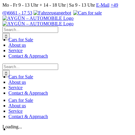
Skip
Mo - Fr 9 - 13 Uhr + 14 - 18 Uhr | Sa 9 - 13 Uhr
E-Mail
+49
to
(0)6661 - 17 53
content
Search
for:
Cars for Sale
About us
Service
Contact & Approach
Search
for:
Cars for Sale
About us
Service
Contact & Approach
Cars for Sale
About us
Service
Contact & Approach
Loading...