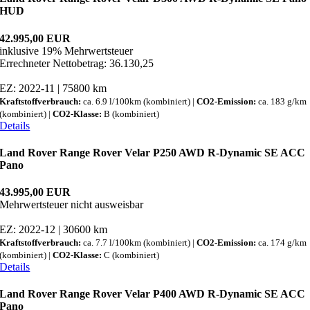
HUD
42.995,00 EUR
inklusive 19% Mehrwertsteuer
Errechneter Nettobetrag: 36.130,25
EZ: 2022-11 | 75800 km
Kraftstoffverbrauch:
ca. 6.9 l/100km (kombiniert) |
CO2-Emission:
ca. 183 g/km
(kombiniert) |
CO2-Klasse:
B (kombiniert)
Details
Land Rover Range Rover Velar P250 AWD R-Dynamic SE ACC
Pano
43.995,00 EUR
Mehrwertsteuer nicht ausweisbar
EZ: 2022-12 | 30600 km
Kraftstoffverbrauch:
ca. 7.7 l/100km (kombiniert) |
CO2-Emission:
ca. 174 g/km
(kombiniert) |
CO2-Klasse:
C (kombiniert)
Details
Land Rover Range Rover Velar P400 AWD R-Dynamic SE ACC
Pano