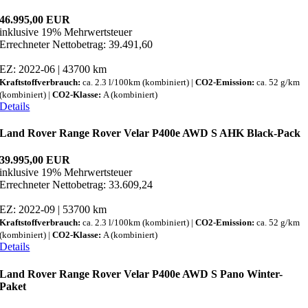
46.995,00 EUR
inklusive 19% Mehrwertsteuer
Errechneter Nettobetrag: 39.491,60
EZ: 2022-06 | 43700 km
Kraftstoffverbrauch:
ca. 2.3 l/100km (kombiniert) |
CO2-Emission:
ca. 52 g/km
(kombiniert) |
CO2-Klasse:
A (kombiniert)
Details
Land Rover Range Rover Velar P400e AWD S AHK Black-Pack
39.995,00 EUR
inklusive 19% Mehrwertsteuer
Errechneter Nettobetrag: 33.609,24
EZ: 2022-09 | 53700 km
Kraftstoffverbrauch:
ca. 2.3 l/100km (kombiniert) |
CO2-Emission:
ca. 52 g/km
(kombiniert) |
CO2-Klasse:
A (kombiniert)
Details
Land Rover Range Rover Velar P400e AWD S Pano Winter-
Paket