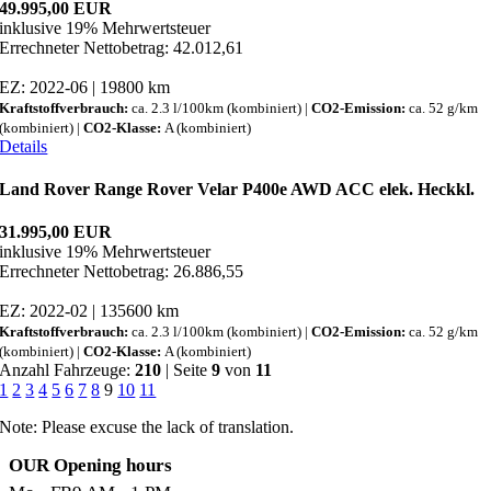
49.995,00 EUR
inklusive 19% Mehrwertsteuer
Errechneter Nettobetrag: 42.012,61
EZ: 2022-06 | 19800 km
Kraftstoffverbrauch:
ca. 2.3 l/100km (kombiniert) |
CO2-Emission:
ca. 52 g/km
(kombiniert) |
CO2-Klasse:
A (kombiniert)
Details
Land Rover Range Rover Velar P400e AWD ACC elek. Heckkl.
31.995,00 EUR
inklusive 19% Mehrwertsteuer
Errechneter Nettobetrag: 26.886,55
EZ: 2022-02 | 135600 km
Kraftstoffverbrauch:
ca. 2.3 l/100km (kombiniert) |
CO2-Emission:
ca. 52 g/km
(kombiniert) |
CO2-Klasse:
A (kombiniert)
Anzahl Fahrzeuge:
210
| Seite
9
von
11
1
2
3
4
5
6
7
8
9
10
11
Note: Please excuse the lack of translation.
OUR Opening hours