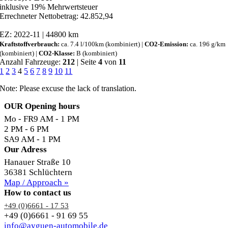
inklusive 19% Mehrwertsteuer
Errechneter Nettobetrag: 42.852,94
EZ: 2022-11 | 44800 km
Kraftstoffverbrauch:
ca. 7.4 l/100km (kombiniert) |
CO2-Emission:
ca. 196 g/km
(kombiniert) |
CO2-Klasse:
B (kombiniert)
Anzahl Fahrzeuge:
212
| Seite
4
von
11
1
2
3
4
5
6
7
8
9
10
11
Note: Please excuse the lack of translation.
OUR Opening hours
Mo - FR
9 AM - 1 PM
2 PM - 6 PM
SA
9 AM - 1 PM
Our Adress
Hanauer Straße 10
36381 Schlüchtern
Map / Approach »
How to contact us
+49 (0)6661 - 17 53
+49 (0)6661 - 91 69 55
info@ayguen-automobile.de