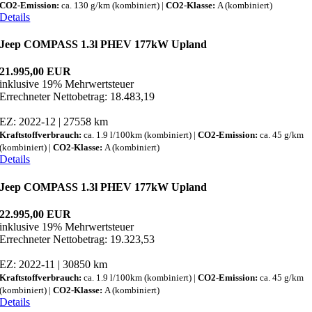
CO2-Emission:
ca. 130 g/km (kombiniert) |
CO2-Klasse:
A (kombiniert)
Details
Jeep COMPASS 1.3l PHEV 177kW Upland
21.995,00 EUR
inklusive 19% Mehrwertsteuer
Errechneter Nettobetrag: 18.483,19
EZ: 2022-12 | 27558 km
Kraftstoffverbrauch:
ca. 1.9 l/100km (kombiniert) |
CO2-Emission:
ca. 45 g/km
(kombiniert) |
CO2-Klasse:
A (kombiniert)
Details
Jeep COMPASS 1.3l PHEV 177kW Upland
22.995,00 EUR
inklusive 19% Mehrwertsteuer
Errechneter Nettobetrag: 19.323,53
EZ: 2022-11 | 30850 km
Kraftstoffverbrauch:
ca. 1.9 l/100km (kombiniert) |
CO2-Emission:
ca. 45 g/km
(kombiniert) |
CO2-Klasse:
A (kombiniert)
Details