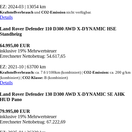
EZ: 2024-03 | 13054 km
Kraftstoffverbrauch
und
CO2-Emission
nicht verfügbar.
Details
Land Rover Defender 110 D300 AWD X-DYNAMIC HSE
Standheizg
64.995,00 EUR
inklusive 19% Mehrwertsteuer
Errechneter Nettobetrag: 54.617,65
EZ: 2021-10 | 63700 km
Kraftstoffverbrauch:
ca. 7.6 l/100km (kombiniert) |
CO2-Emission:
ca. 200 g/km
(kombiniert) |
CO2-Klasse:
B (kombiniert)
Details
Land Rover Defender 130 D300 AWD X-DYNAMIC SE AHK
HUD Pano
79.995,00 EUR
inklusive 19% Mehrwertsteuer
Errechneter Nettobetrag: 67.222,69