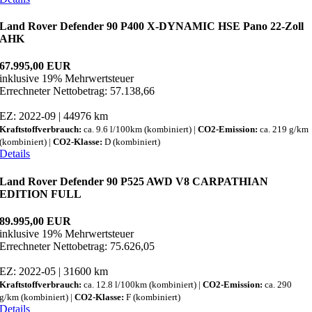
Land Rover Defender 90 P400 X-DYNAMIC HSE Pano 22-Zoll
AHK
67.995,00 EUR
inklusive 19% Mehrwertsteuer
Errechneter Nettobetrag: 57.138,66
EZ: 2022-09 | 44976 km
Kraftstoffverbrauch:
ca. 9.6 l/100km (kombiniert) |
CO2-Emission:
ca. 219 g/km
(kombiniert) |
CO2-Klasse:
D (kombiniert)
Details
Land Rover Defender 90 P525 AWD V8 CARPATHIAN
EDITION FULL
89.995,00 EUR
inklusive 19% Mehrwertsteuer
Errechneter Nettobetrag: 75.626,05
EZ: 2022-05 | 31600 km
Kraftstoffverbrauch:
ca. 12.8 l/100km (kombiniert) |
CO2-Emission:
ca. 290
g/km (kombiniert) |
CO2-Klasse:
F (kombiniert)
Details