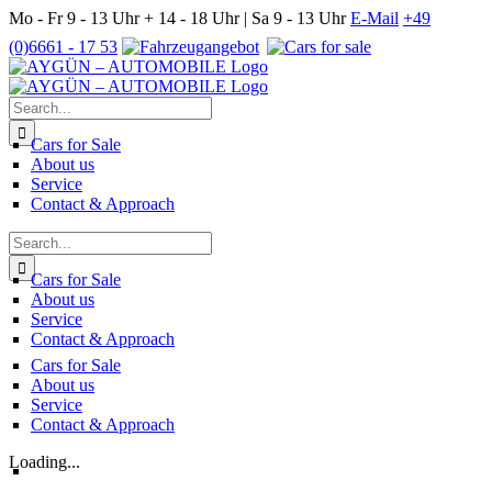
Skip
Mo - Fr 9 - 13 Uhr + 14 - 18 Uhr | Sa 9 - 13 Uhr
E-Mail
+49
to
(0)6661 - 17 53
content
Search
for:
Cars for Sale
About us
Service
Contact & Approach
Search
for:
Cars for Sale
About us
Service
Contact & Approach
Cars for Sale
About us
Service
Contact & Approach
Loading...