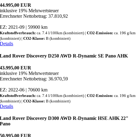
44.995,00 EUR
inklusive 19% Mehrwertsteuer
Errechneter Nettobetrag: 37.810,92
EZ: 2021-09 | 59900 km
Kraftstoffverbrauch:
ca. 7.4 l/100km (kombiniert) |
CO2-Emission:
ca. 196 g/km
(kombiniert) |
CO2-Klasse:
B (kombiniert)
Details
Land Rover Discovery D250 AWD R-Dynamic SE Pano AHK
43.995,00 EUR
inklusive 19% Mehrwertsteuer
Errechneter Nettobetrag: 36.970,59
EZ: 2022-06 | 70600 km
Kraftstoffverbrauch:
ca. 7.4 l/100km (kombiniert) |
CO2-Emission:
ca. 196 g/km
(kombiniert) |
CO2-Klasse:
B (kombiniert)
Details
Land Rover Discovery D300 AWD R-Dynamic HSE AHK 22"
Pano
50.995,00 EUR