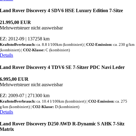
Land Rover Discovery 4 SDV6 HSE Luxury Edition 7-Sitze
21.995,00 EUR
Mehrwertsteuer nicht ausweisbar
EZ: 2012-09 | 137258 km
Kraftstoffverbrauch:
ca. 8.8 l/100km (kombiniert) |
CO2-Emission:
ca. 230 g/km
(kombiniert) |
CO2-Klasse:
C (kombiniert)
Details
Land Rover Discovery 4 TDV6 SE 7-Sitzer PDC Navi Leder
6.995,00 EUR
Mehrwertsteuer nicht ausweisbar
EZ: 2009-07 | 271300 km
Kraftstoffverbrauch:
ca. 10.4 l/100km (kombiniert) |
CO2-Emission:
ca. 275
g/km (kombiniert) |
CO2-Klasse:
D (kombiniert)
Details
Land Rover Discovery D250 AWD R-Dynamic S AHK 7-Sitz
Matrix