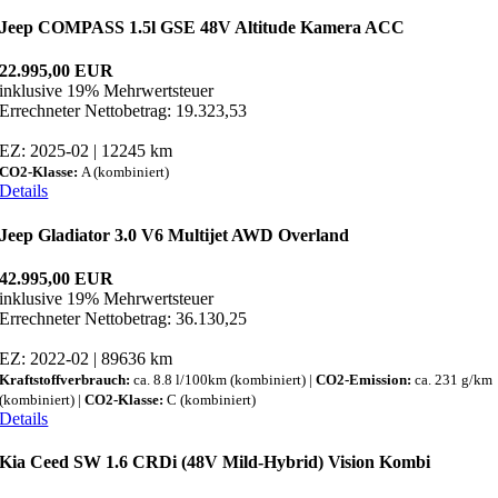
Jeep COMPASS 1.5l GSE 48V Altitude Kamera ACC
22.995,00 EUR
inklusive 19% Mehrwertsteuer
Errechneter Nettobetrag: 19.323,53
EZ: 2025-02 | 12245 km
CO2-Klasse:
A (kombiniert)
Details
Jeep Gladiator 3.0 V6 Multijet AWD Overland
42.995,00 EUR
inklusive 19% Mehrwertsteuer
Errechneter Nettobetrag: 36.130,25
EZ: 2022-02 | 89636 km
Kraftstoffverbrauch:
ca. 8.8 l/100km (kombiniert) |
CO2-Emission:
ca. 231 g/km
(kombiniert) |
CO2-Klasse:
C (kombiniert)
Details
Kia Ceed SW 1.6 CRDi (48V Mild-Hybrid) Vision Kombi