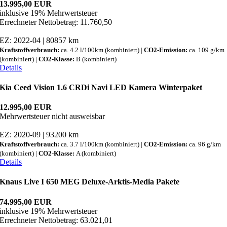
13.995,00 EUR
inklusive 19% Mehrwertsteuer
Errechneter Nettobetrag: 11.760,50
EZ: 2022-04 | 80857 km
Kraftstoffverbrauch:
ca. 4.2 l/100km (kombiniert) |
CO2-Emission:
ca. 109 g/km
(kombiniert) |
CO2-Klasse:
B (kombiniert)
Details
Kia Ceed Vision 1.6 CRDi Navi LED Kamera Winterpaket
12.995,00 EUR
Mehrwertsteuer nicht ausweisbar
EZ: 2020-09 | 93200 km
Kraftstoffverbrauch:
ca. 3.7 l/100km (kombiniert) |
CO2-Emission:
ca. 96 g/km
(kombiniert) |
CO2-Klasse:
A (kombiniert)
Details
Knaus Live I 650 MEG Deluxe-Arktis-Media Pakete
74.995,00 EUR
inklusive 19% Mehrwertsteuer
Errechneter Nettobetrag: 63.021,01