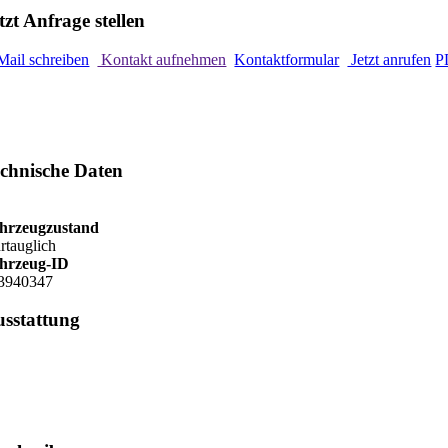
tzt Anfrage stellen
Mail schreiben
Kontakt aufnehmen
Kontaktformular
Jetzt anrufen
P
chnische Daten
hrzeugzustand
hrtauglich
hrzeug-ID
3940347
sstattung