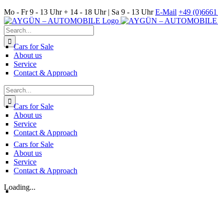
Skip
Mo - Fr 9 - 13 Uhr + 14 - 18 Uhr | Sa 9 - 13 Uhr
E-Mail
+49 (0)6661 
to
content
Search
for:
Cars for Sale
About us
Service
Contact & Approach
Search
for:
Cars for Sale
About us
Service
Contact & Approach
Cars for Sale
About us
Service
Contact & Approach
Loading...