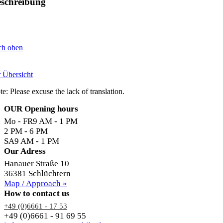
schreibung
ch oben
r Übersicht
e: Please excuse the lack of translation.
OUR Opening hours
Mo - FR
9 AM - 1 PM
2 PM - 6 PM
SA
9 AM - 1 PM
Our Adress
Hanauer Straße 10
36381 Schlüchtern
Map / Approach »
How to contact us
+49 (0)6661 - 17 53
+49 (0)6661 - 91 69 55