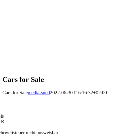
Cars for Sale
Cars for Sale
media-sued
2022-06-30T16:16:32+02:00
eis
UR
hrwertsteuer nicht ausweisbar