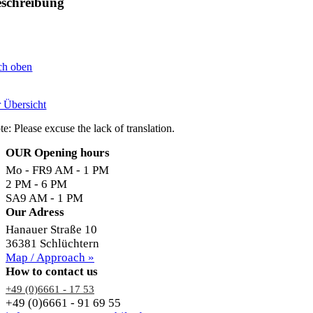
schreibung
ch oben
r Übersicht
e: Please excuse the lack of translation.
OUR Opening hours
Mo - FR
9 AM - 1 PM
2 PM - 6 PM
SA
9 AM - 1 PM
Our Adress
Hanauer Straße 10
36381 Schlüchtern
Map / Approach »
How to contact us
+49 (0)6661 - 17 53
+49 (0)6661 - 91 69 55