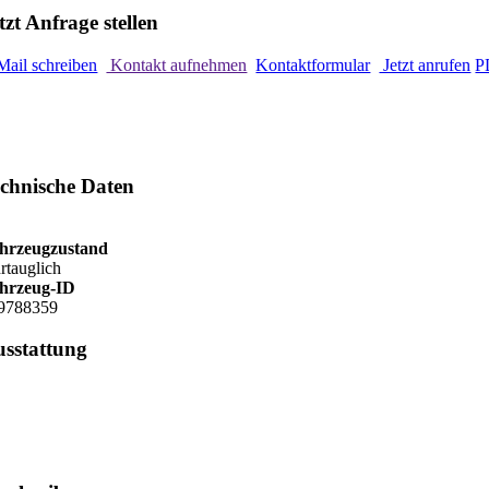
tzt Anfrage stellen
Mail schreiben
Kontakt aufnehmen
Kontaktformular
Jetzt anrufen
P
chnische Daten
hrzeugzustand
hrtauglich
hrzeug-ID
9788359
sstattung