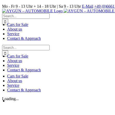
Skip
Mo - Fr 9 - 13 Uhr + 14 - 18 Uhr | Sa 9 - 13 Uhr
E-Mail
+49 (0)6661 
to
content
Search
for:
Cars for Sale
About us
Service
Contact & Approach
Search
for:
Cars for Sale
About us
Service
Contact & Approach
Cars for Sale
About us
Service
Contact & Approach
Loading...