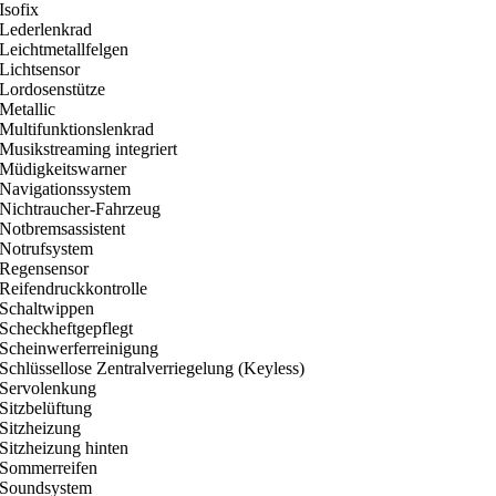
Isofix
Lederlenkrad
Leichtmetallfelgen
Lichtsensor
Lordosenstütze
Metallic
Multifunktionslenkrad
Musikstreaming integriert
Müdigkeitswarner
Navigationssystem
Nichtraucher-Fahrzeug
Notbremsassistent
Notrufsystem
Regensensor
Reifendruckkontrolle
Schaltwippen
Scheckheftgepflegt
Scheinwerferreinigung
Schlüssellose Zentralverriegelung (Keyless)
Servolenkung
Sitzbelüftung
Sitzheizung
Sitzheizung hinten
Sommerreifen
Soundsystem