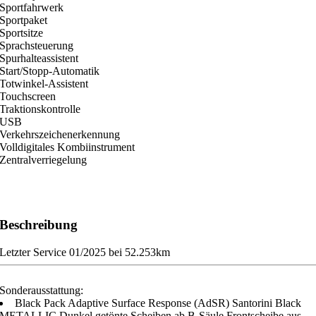
Sportfahrwerk
Sportpaket
Sportsitze
Sprachsteuerung
Spurhalteassistent
Start/Stopp-Automatik
Totwinkel-Assistent
Touchscreen
Traktionskontrolle
USB
Verkehrszeichenerkennung
Volldigitales Kombiinstrument
Zentralverriegelung
Beschreibung
Letzter Service 01/2025 bei 52.253km
Sonderausstattung:
Black Pack Adaptive Surface Response (AdSR) Santorini Black
METALLIC Dunkel getönte Scheiben ab B-Säule Frontscheibe aus