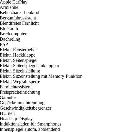
Apple CarPlay
Armlehne
Beheizbares Lenkrad
Berganfahrassistent
Blendfreies Fernlicht
Bluetooth
Bordcomputer
Dachreling
ESP
Elektr. Fensterheber
Elektr. Heckklappe
Elektr. Seitenspiegel
Elektr. Seitenspiegel anklappbar
Elektr. Sitzeinstellung
Elektr. Sitzeinstellung mit Memory-Funktion
Elektr. Wegfahrsperre
Fernlichtassistent
Freisprecheinrichtung
Garantie
Gepäckraumabtrennung
Geschwindigkeitsbegrenzer
HU neu
Head-Up Display
Induktionsladen für Smartphones
Innenspiegel autom. abblendend