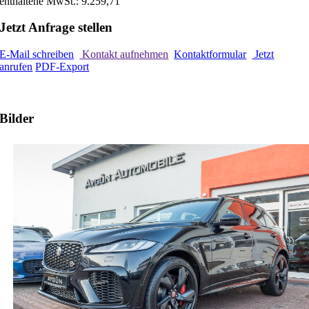
enthaltene MwSt.: 9.259,71
Jetzt Anfrage stellen
E-Mail schreiben
Kontakt aufnehmen
Kontaktformular
Jetzt
anrufen
PDF-Export
Bilder