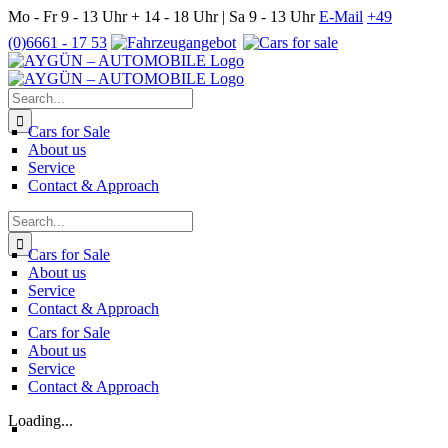
Skip
Mo - Fr 9 - 13 Uhr + 14 - 18 Uhr | Sa 9 - 13 Uhr
E-Mail
+49
to
(0)6661 - 17 53
content
Search
for:
Cars for Sale
About us
Service
Contact & Approach
Search
for:
Cars for Sale
About us
Service
Contact & Approach
Cars for Sale
About us
Service
Contact & Approach
Loading...