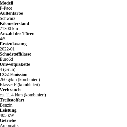
Modell
F-Pace
Außenfarbe
Schwarz
Kilometerstand
71300 km
Anzahl der Türen
4/5
Erstzulassung
2022-01
Schadstoffklasse
Euro6d
Umweltplakette
4 (Grün)
CO2-Emission
260 g/km (kombiniert)
Klasse: F (kombiniert)
Verbrauch
ca. 11.4 l/km (kombiniert)
Treibstoffart
Benzin
Leistung
405 kW
Getriebe
Automatik