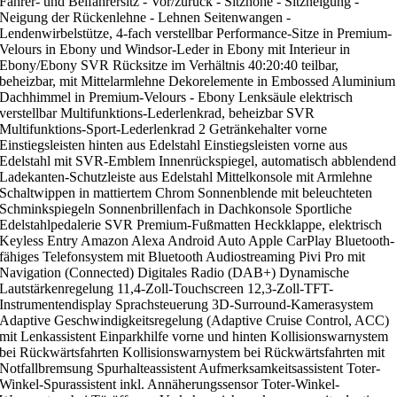
Fahrer- und Beifahrersitz - Vor/zurück - Sitzhöhe - Sitzneigung -
Neigung der Rückenlehne - Lehnen Seitenwangen -
Lendenwirbelstütze, 4-fach verstellbar Performance-Sitze in Premium-
Velours in Ebony und Windsor-Leder in Ebony mit Interieur in
Ebony/Ebony SVR Rücksitze im Verhältnis 40:20:40 teilbar,
beheizbar, mit Mittelarmlehne Dekorelemente in Embossed Aluminium
Dachhimmel in Premium-Velours - Ebony Lenksäule elektrisch
verstellbar Multifunktions-Lederlenkrad, beheizbar SVR
Multifunktions-Sport-Lederlenkrad 2 Getränkehalter vorne
Einstiegsleisten hinten aus Edelstahl Einstiegsleisten vorne aus
Edelstahl mit SVR-Emblem Innenrückspiegel, automatisch abblendend
Ladekanten-Schutzleiste aus Edelstahl Mittelkonsole mit Armlehne
Schaltwippen in mattiertem Chrom Sonnenblende mit beleuchteten
Schminkspiegeln Sonnenbrillenfach in Dachkonsole Sportliche
Edelstahlpedalerie SVR Premium-Fußmatten Heckklappe, elektrisch
Keyless Entry Amazon Alexa Android Auto Apple CarPlay Bluetooth-
fähiges Telefonsystem mit Bluetooth Audiostreaming Pivi Pro mit
Navigation (Connected) Digitales Radio (DAB+) Dynamische
Lautstärkenregelung 11,4-Zoll-Touchscreen 12,3-Zoll-TFT-
Instrumentendisplay Sprachsteuerung 3D-Surround-Kamerasystem
Adaptive Geschwindigkeitsregelung (Adaptive Cruise Control, ACC)
mit Lenkassistent Einparkhilfe vorne und hinten Kollisionswarnystem
bei Rückwärtsfahrten Kollisionswarnystem bei Rückwärtsfahrten mit
Notfallbremsung Spurhalteassistent Aufmerksamkeitsassistent Toter-
Winkel-Spurassistent inkl. Annäherungssensor Toter-Winkel-