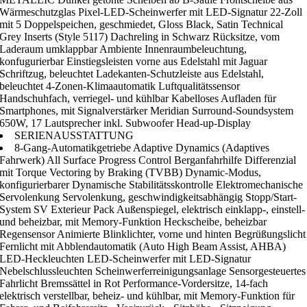
Wärmeschutzglas Pixel-LED-Scheinwerfer mit LED-Signatur 22-Zoll
mit 5 Doppelspeichen, geschmiedet, Gloss Black, Satin Technical
Grey Inserts (Style 5117) Dachreling in Schwarz Rücksitze, vom
Laderaum umklappbar Ambiente Innenraumbeleuchtung,
konfugurierbar Einstiegsleisten vorne aus Edelstahl mit Jaguar
Schriftzug, beleuchtet Ladekanten-Schutzleiste aus Edelstahl,
beleuchtet 4-Zonen-Klimaautomatik Luftqualitätssensor
Handschuhfach, verriegel- und kühlbar Kabelloses Aufladen für
Smartphones, mit Signalverstärker Meridian Surround-Soundsystem
650W, 17 Lautsprecher inkl. Subwoofer Head-up-Display
SERIENAUSSTATTUNG
8-Gang-Automatikgetriebe Adaptive Dynamics (Adaptives
Fahrwerk) All Surface Progress Control Berganfahrhilfe Differenzial
mit Torque Vectoring by Braking (TVBB) Dynamic-Modus,
konfigurierbarer Dynamische Stabilitätsskontrolle Elektromechanische
Servolenkung Servolenkung, geschwindigkeitsabhängig Stopp/Start-
System SV Exterieur Pack Außenspiegel, elektrisch einklapp-, einstell-
und beheizbar, mit Memory-Funktion Heckscheibe, beheizbar
Regensensor Animierte Blinklichter, vorne und hinten Begrüßungslicht
Fernlicht mit Abblendautomatik (Auto High Beam Assist, AHBA)
LED-Heckleuchten LED-Scheinwerfer mit LED-Signatur
Nebelschlussleuchten Scheinwerferreinigungsanlage Sensorgesteuertes
Fahrlicht Bremssättel in Rot Performance-Vordersitze, 14-fach
elektrisch verstellbar, beheiz- und kühlbar, mit Memory-Funktion für