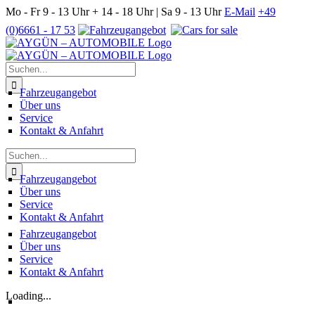
Zum
Mo - Fr 9 - 13 Uhr + 14 - 18 Uhr | Sa 9 - 13 Uhr
E-Mail
+49
Inhalt
(0)6661 - 17 53
springen
Suche
nach:
Fahrzeugangebot
Über uns
Service
Kontakt & Anfahrt
Suche
nach:
Fahrzeugangebot
Über uns
Service
Kontakt & Anfahrt
Fahrzeugangebot
Über uns
Service
Kontakt & Anfahrt
Loading...