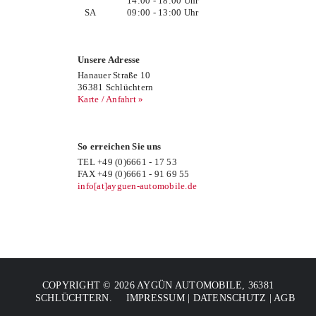
14:00 - 18:00 Uhr
SA
09:00 - 13:00 Uhr
Unsere Adresse
Hanauer Straße 10
36381 Schlüchtern
Karte / Anfahrt »
So erreichen Sie uns
TEL +49 (0)6661 - 17 53
FAX +49 (0)6661 - 91 69 55
info[at]ayguen-automobile.de
COPYRIGHT ©
2026 AYGÜN AUTOMOBILE, 36381
SCHLÜCHTERN.
IMPRESSUM
|
DATENSCHUTZ
|
AGB