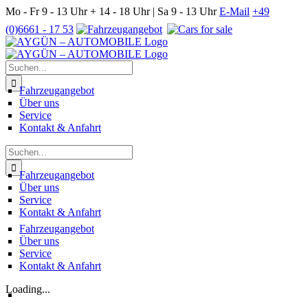
Zum
Mo - Fr 9 - 13 Uhr + 14 - 18 Uhr | Sa 9 - 13 Uhr
E-Mail
+49
Inhalt
(0)6661 - 17 53
springen
Suche
nach:
Fahrzeugangebot
Über uns
Service
Kontakt & Anfahrt
Suche
nach:
Fahrzeugangebot
Über uns
Service
Kontakt & Anfahrt
Fahrzeugangebot
Über uns
Service
Kontakt & Anfahrt
Loading...